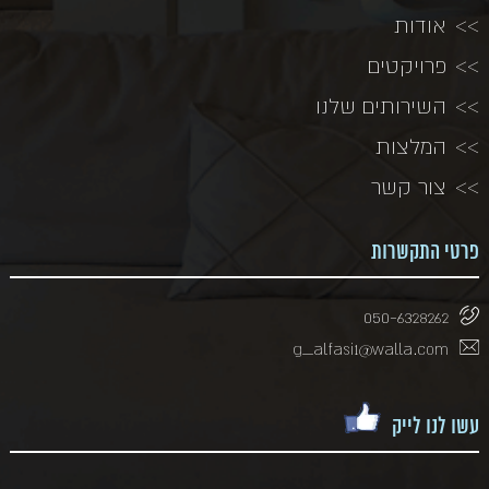
אודות
פרויקטים
השירותים שלנו
המלצות
צור קשר
פרטי התקשרות
050-6328262
g_alfasi1@walla.com
עשו לנו לייק