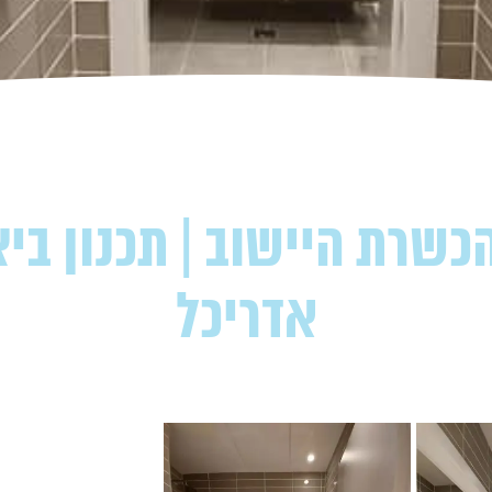
שרת היישוב | תכנון ביצו
אדריכל