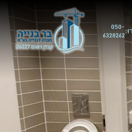
050-
:
6328262