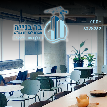
050-
:
6328262