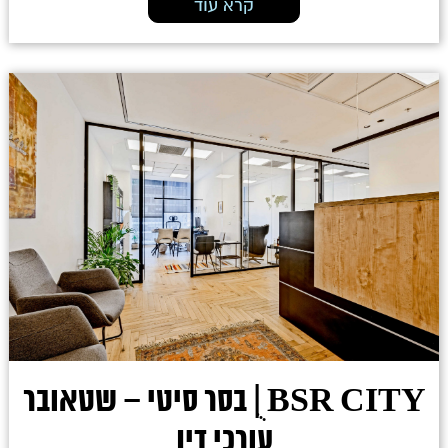
קרא עוד
BSR CITY ֻ| בסר סיטי – שטאובר
עורכי דין